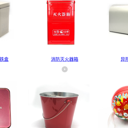
铁盒
消防灭火器箱
异