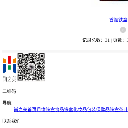
香烟铁盒
记录总数：31 | 页数：
二维码
导航
尚之美首页
月饼铁盒
食品铁盒
化妆品包装
保健品铁盒
茶叶
联系我们