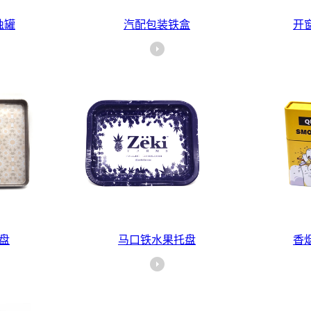
烛罐
汽配包装铁盒
开
盘
马口铁水果托盘
香