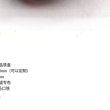
品铁盒
50mm（可以定制）
mm
或专色
马口铁
7