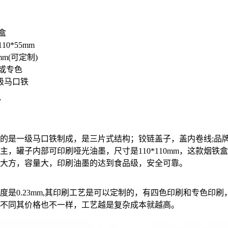
盒
10*55mm
mm(可定制)
或专色
级马口铁
7
的是一级马口铁制成，是三片式结构；铰链盖子，盖内卷线;品牌L
主，罐子内部可印刷哑光油墨，尺寸是110*110mm，这款烟铁
大方，容量大，印刷油墨的达到食品级，安全可靠。
度是0.23mm,其印刷工艺是可以定制的，有四色印刷和专色印
不同其价格也不一样，工艺越是复杂成本就越高。