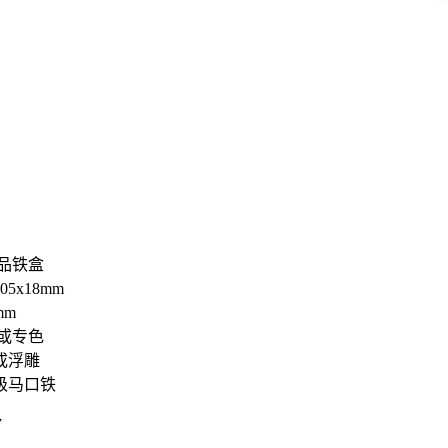
品铁盒
5x18mm
mm
或专色
或浮雕
级马口铁
7