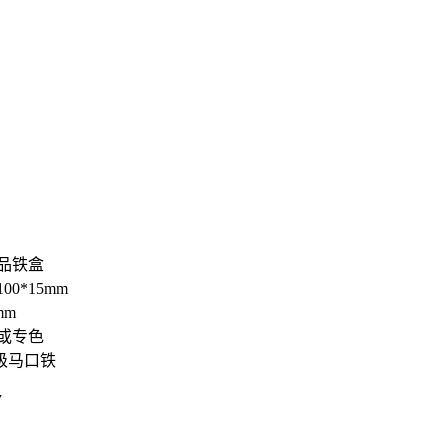
品铁盒
00*15mm
mm
或专色
级马口铁
7