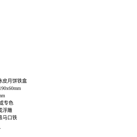
冰皮月饼铁盒
90x60mm
mm
或专色
或浮雕
级马口铁
7