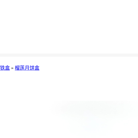
铁盒
»
榴莲月饼盒