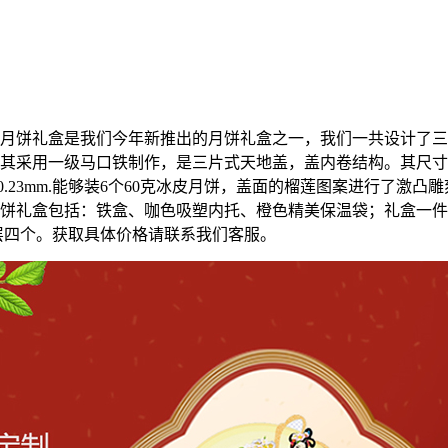
月饼礼盒是我们今年新推出的月饼礼盒之一，我们一共设计了三
其采用一级马口铁制作，是三片式天地盖，盖内卷结构。其尺寸
,厚度是0.23mm.能够装6个60克冰皮月饼，盖面的榴莲图案进行了激
饼礼盒包括：铁盒、咖色吸塑内托、橙色精美保温袋；礼盒一件
每层四个。获取具体价格请联系我们客服。