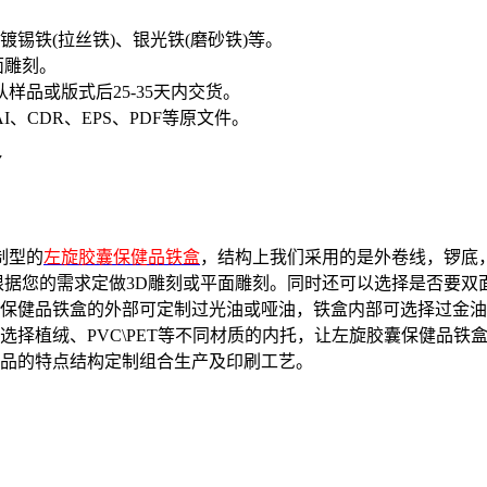
、镀锡铁(拉丝铁)、银光铁(磨砂铁)等。
面雕刻。
样品或版式后25-35天内交货。
I、CDR、EPS、PDF等原文件。
7
制型的
左旋胶囊保健品铁盒
，结构上我们采用的是外卷线，锣底
根据您的需求定做3D雕刻或平面雕刻。同时还可以选择是否要双
保健品铁盒的外部可定制过光油或哑油，铁盒内部可选择过金油
选择植绒、PVC\PET等不同材质的内托，让左旋胶囊保健品铁
品的特点结构定制组合生产及印刷工艺。