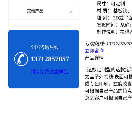
尺寸：可定制
材 质： 基板铁
其他产品
雕 刻： 3D或平
发货时间：从确认
制作说明：提供A
订购热线:
1371285785
全国咨询热线
立即咨询
13712857857
产品详情
这款定制型的这款定
领取免费铁盒样品
为盖子外卷线;表面可
或专色印刷，左旋胶囊
可根据自己产品的特点
总之客户可根据自己产