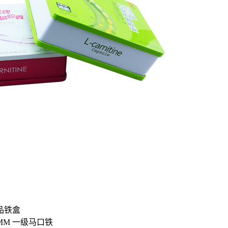
品铁盒
3MM 一级马口铁