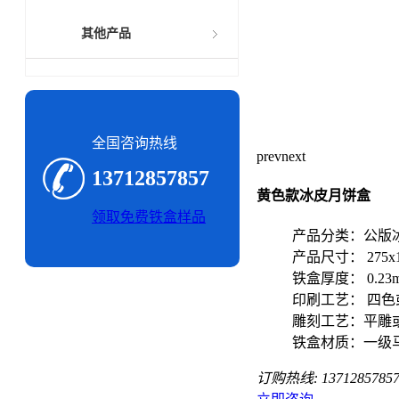
其他产品
全国咨询热线
prev
next
13712857857
黄色款冰皮月饼盒
领取免费铁盒样品
产品分类：公版
产品尺寸： 275x1
铁盒厚度： 0.23
印刷工艺： 四色
雕刻工艺：平雕
铁盒材质：一级
订购热线:
1371285785