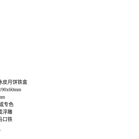
冰皮月饼铁盒
90x60mm
mm
或专色
或浮雕
马口铁
7