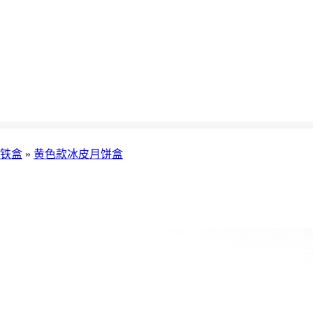
铁盒
»
黄色款冰皮月饼盒