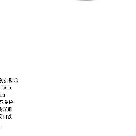
防护铁盒
.5mm
mm
或专色
或浮雕
马口铁
7