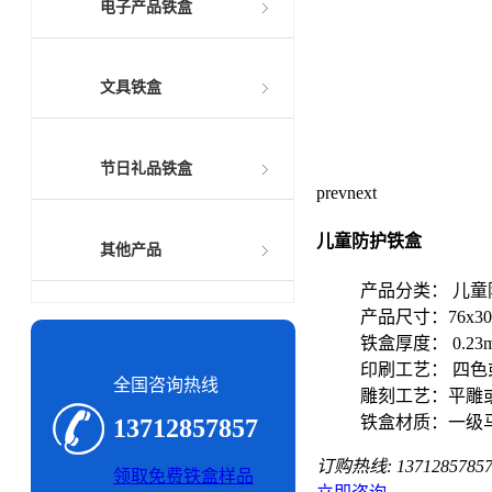
电子产品铁盒
文具铁盒
节日礼品铁盒
prev
next
儿童防护铁盒
其他产品
产品分类： 儿童
产品尺寸：76x30
铁盒厚度： 0.23
印刷工艺： 四色
全国咨询热线
雕刻工艺：平雕
铁盒材质：一级
13712857857
订购热线:
1371285785
领取免费铁盒样品