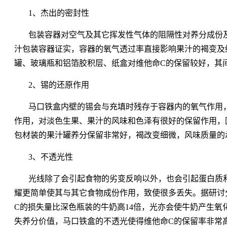
1、杰出的密封性
包装容器对空气及其它挥发性气体的阻隔性对养分成份
汁包装容器证实，容器的氧气透过率直接影响果汁的褐变及
罐、玻璃瓶和铝箔胶积层、纸盒对维他命C的保留较好，其
2、锡的还原作用
马口铁盒内壁的锡会与充填时残存于容器内的氧气作用
作用，对淡色生果、果汁的风味和色泽有很好的保留作用，
包材装的果汁罐养分保留非常好，褐改变细微，风味质量的
3、不透光性
光线除了会引起食物的劣变反响以外，也会引起蛋白质
耀更简单使其与其它食物成份作用，致使很多丢失。据研讨
C的损失量比深色瓶装的牛奶高14倍，光亦会使牛奶产生氧
失养分价值，马口铁盒的不透光使得维他命C的保留率非常