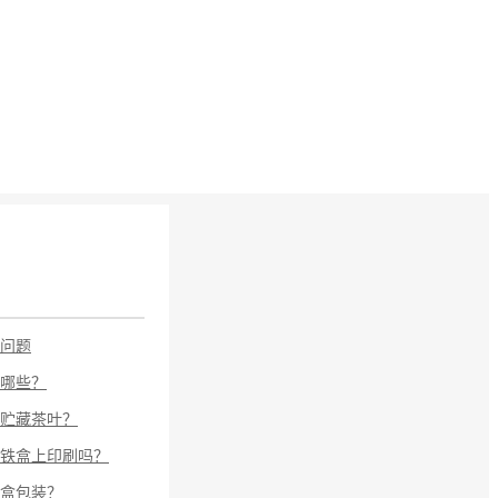
问题
哪些？
贮藏茶叶？
铁盒上印刷吗？
盒包装？