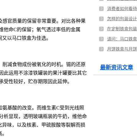
消费者如何看待
怎样的包装设计
及感官质量的保留非常重要。对比各种果
维他命C的保留；氧气透过率低的金属
间又以马口铁盒为佳选。
请问：马口铁盒
，削减食物成份被氧化的时机。锡的还原
最新资讯文章
因此运用不涂漆铁罐装的果汁罐要比其它
承受性较好，贮存期限因此延伸。
和氨基酸的改变。而维生素C受到光线照
分析显现，透明玻璃瓶装的牛奶，维他命
化异味，以及核素、甲硫胺酸等裂解而损
高。