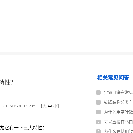
相关常见问答
特性？
定做月饼盒常见
铁罐结构分类有
17-04-20 14:29:55【
大
中
小
】
为什么用茶叶罐
可以直接在马口
因为它有一下三大特性：
为什么要使用铁