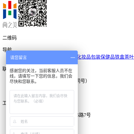
二维码
导航
尚之美首页
月饼铁盒
食品铁盒
化妆品包装
保健品铁盒
茶叶
请您留言
联系我们
感谢您的关注，当前客服人员不在
线，请填写一下您的信息，我们会
咨询热线：13712857857(微信同号）
尽快和您联系。
Email: admin@dgcctin.com
工厂地址
工厂地址：东莞市塘厦镇高丽5路7号
座机：0755-85225331