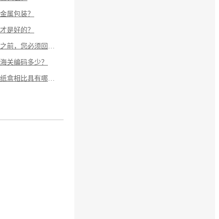
金属包装？
才是好的？
在定制铁盒包装之前，您必须回答三个问题：
海关编码多少？
月饼铁盒与月饼纸盒相比具有哪些优势？